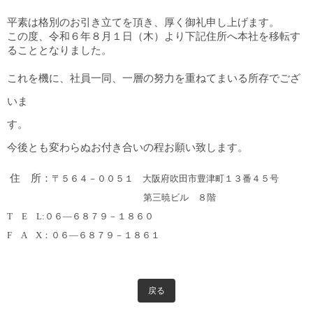
目安・価格表
平素は格別のお引き立てを頂き、厚く御礼申し上げます。
この度、令和６年８月１日（木）より下記住所へ本社を移転す
喜びの声
ることとなりました。
会社概要
これを機に、社員一同、一層の努力を重ねてまいる所存でござ
いま
アクセスマップ
す
スタッフ紹介
今後とも変わらぬお付き合いの程お願い致します。
新着情報
住 所：
〒
５６４－００５１
大阪府吹田市豊津町１３番４５号
第三暁ビル ８階
お問合せ
T E L:
０６―６８７９－１８６０
F A X：
０６―６８７９－１８６１
戻る