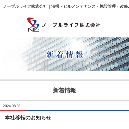
ノーブルライフ株式会社｜清
MENU
HOME
各種事例
ノーブルライフの強み・特徴
サービス内容
建物管理
外壁関連 ～修繕・
新着情報
ウルトラフロアケア
エアコン関連 ～修繕・入
ング～
2024.08.01
本社移転のお知らせ
リフォーム・修繕工事
清掃管理