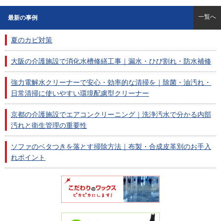
一覧へ
最新の事例
夏のカビ対策
大阪の介護施設で消化水槽修繕工事｜漏水・ひび割れ・防水補修
強力電解水クリーナーで安心・効率的な清掃を｜除菌・油汚れ・
日常清掃に使いやすい環境配慮型クリーナー
京都の介護施設でエアコンクリーニング｜洗浄汚水で分かる内部
汚れと衛生管理の重要性
ソファのベタつきを落とす掃除方法｜布製・合成皮革別のお手入
れポイント