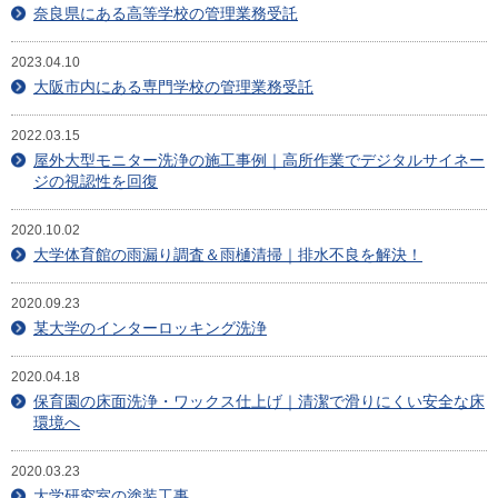
目安・価格表
奈良県にある高等学校の管理業務受託
喜びの声
2023.04.10
大阪市内にある専門学校の管理業務受託
会社概要
2022.03.15
屋外大型モニター洗浄の施工事例｜高所作業でデジタルサイネー
アクセスマップ
ジの視認性を回復
スタッフ紹介
2020.10.02
大学体育館の雨漏り調査＆雨樋清掃｜排水不良を解決！
新着情報
2020.09.23
お問合せ
某大学のインターロッキング洗浄
2020.04.18
保育園の床面洗浄・ワックス仕上げ｜清潔で滑りにくい安全な床
環境へ
2020.03.23
大学研究室の塗装工事