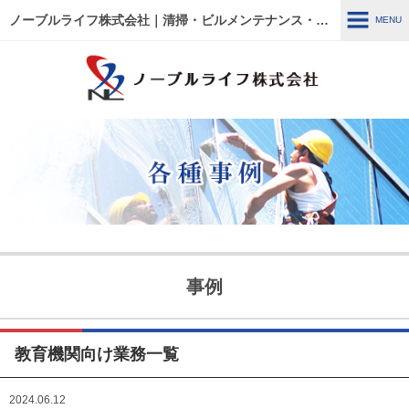
ノーブルライフ株式会社｜清掃・ビルメンテナンス・施設管理・改修工事｜大阪・兵庫・京都・滋賀・東京
MENU
MENU
HOME
各種事例
ノーブルライフの強み・特徴
サービス内容
建物管理
外壁関連 ～修繕・洗浄～
事例
ウルトラフロアケア
エアコン関連 ～修繕・入
替・クリーニング～
教育機関向け業務一覧
リフォーム・修繕工事
清掃管理
2024.06.12