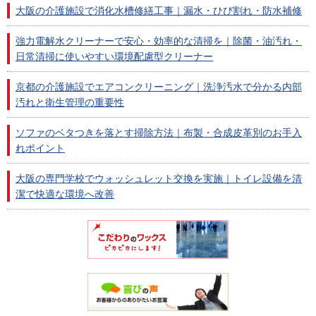
大阪の介護施設で消化水槽修繕工事｜漏水・ひび割れ・防水補修
強力電解水クリーナーで安心・効率的な清掃を｜除菌・油汚れ・
日常清掃に使いやすい環境配慮型クリーナー
京都の介護施設でエアコンクリーニング｜洗浄汚水で分かる内部
汚れと衛生管理の重要性
ソファのベタつきを落とす掃除方法｜布製・合成皮革別のお手入
れポイント
大阪の専門学校でウォッシュレット交換を実施｜トイレ設備を清
潔で快適な環境へ改善