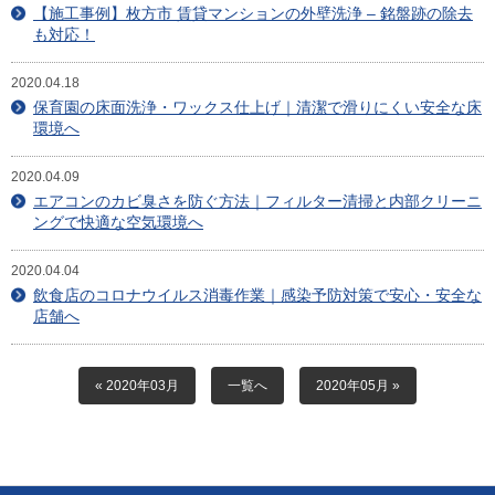
目安・価格表
【施工事例】枚方市 賃貸マンションの外壁洗浄 – 銘盤跡の除去
も対応！
喜びの声
2020.04.18
保育園の床面洗浄・ワックス仕上げ｜清潔で滑りにくい安全な床
会社概要
環境へ
アクセスマップ
2020.04.09
エアコンのカビ臭さを防ぐ方法｜フィルター清掃と内部クリーニ
スタッフ紹介
ングで快適な空気環境へ
新着情報
2020.04.04
飲食店のコロナウイルス消毒作業｜感染予防対策で安心・安全な
店舗へ
お問合せ
« 2020年03月
一覧へ
2020年05月 »