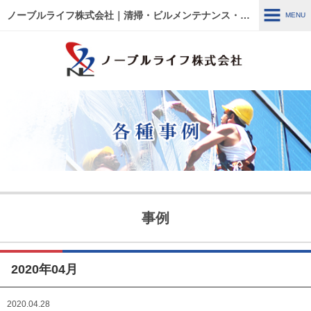
ノーブルライフ株式会社｜清掃・ビルメンテナンス・施設管理・改修工事｜大阪・兵庫・京都・滋賀・東京
MENU
MENU
HOME
各種事例
ノーブルライフの強み・特徴
サービス内容
建物管理
外壁関連 ～修繕・洗浄～
事例
ウルトラフロアケア
エアコン関連 ～修繕・入
替・クリーニング～
2020年04月
リフォーム・修繕工事
清掃管理
2020.04.28