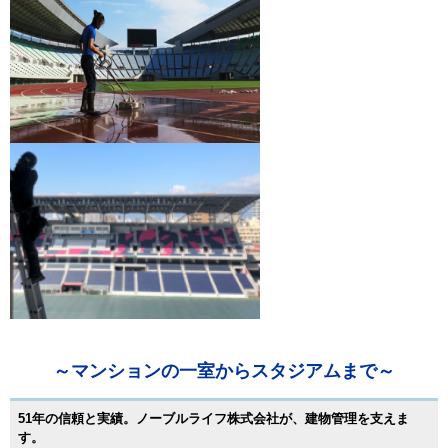
目安・価格表
喜びの声
会社概要
アクセスマップ
スタッフ紹介
新着情報
お問合せ
～マンションの一室からスタジアムまで～
51年の信頼と実績。ノーブルライフ株式会社が、建物管理を支えま
す。