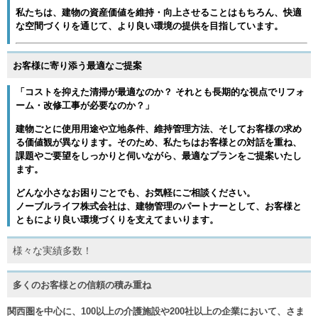
私たちは、
建物の資産価値を維持・向上
させることはもちろん、快適
な空間づくりを通じて、
より良い環境の提供
を目指しています。
お客様に寄り添う最適なご提案
「
コストを抑えた清掃が最適なのか？ それとも長期的な視点でリフォ
ーム・改修工事が必要なのか？
」
建物ごとに
使用用途や立地条件、維持管理方法、そしてお客様の求め
る価値観
が異なります。そのため、私たちは
お客様との対話を重ね、
課題やご要望をしっかりと伺いながら、最適なプランをご提案
いたし
ます。
どんな小さなお困りごとでも、お気軽にご相談ください。
ノーブルライフ株式会社は、
建物管理のパートナー
として、お客様と
ともに
より良い環境づくりを支えてまいります。
様々な実績多数！
多くのお客様との信頼の積み重ね
関西圏を中心に、
100以上の介護施設や200社以上の企業
において、さま