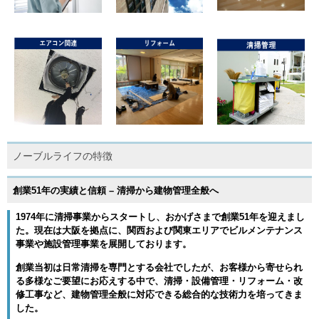
ノーブルライフの特徴
創業51年の実績と信頼 – 清掃から建物管理全般へ
1974年に清掃事業からスタートし、おかげさまで
創業51年
を迎えまし
た。現在は
大阪を拠点
に、関西および関東エリアで
ビルメンテナンス
事業や施設管理事業を展開
しております。
創業当初は
日常清掃を専門とする会社
でしたが、お客様から寄せられ
る多様なご要望にお応えする中で、
清掃・設備管理・リフォーム・改
修工事など、建物管理全般に対応できる総合的な技術力
を培ってきま
した。