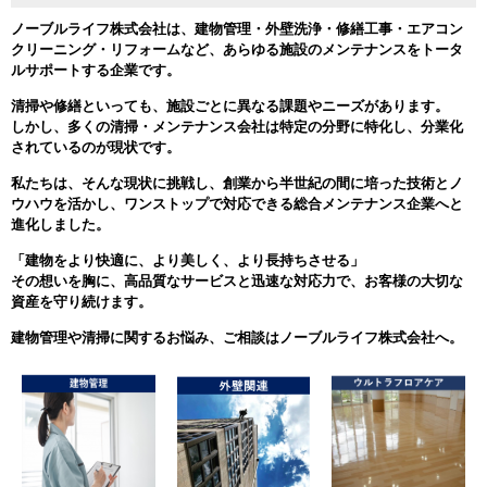
ノーブルライフ株式会社は、
建物管理・外壁洗浄・修繕工事・エアコン
クリーニング・リフォームなど、あらゆる施設のメンテナンスをトータ
ルサポート
する企業です。
清掃や修繕といっても、
施設ごとに異なる課題やニーズ
があります。
しかし、多くの清掃・メンテナンス会社は
特定の分野に特化し、分業化
されているのが現状です。
私たちは、そんな現状に挑戦し、創業から半世紀の間に培った技術とノ
ウハウを活かし、
ワンストップで対応できる総合メンテナンス企業へと
進化しました。
「建物をより快適に、より美しく、より長持ちさせる」
その想いを胸に、
高品質なサービスと迅速な対応力で、お客様の大切な
資産を守り続けます。
建物管理や清掃に関するお悩み、ご相談はノーブルライフ株式会社へ。