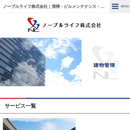
ノーブルライフ株式会社｜清掃・ビルメンテナンス・施設管理・改修工事｜大阪・兵庫・京都・滋賀・東京
MENU
MENU
HOME
各種事例
ノーブルライフの強み・特徴
サービス内容
建物管理
外壁関連 ～修繕・洗浄～
ウルトラフロアケア
エアコン関連 ～修繕・入替・
サービス一覧
クリーニング～
リフォーム・修繕工事
清掃管理