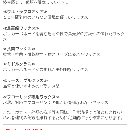
格帯応じて5種類を選定しています。
≪ウルトラフロアケア≫
１０年間剥離のいらない環境に優しいワックス
≪最高級ワックス≫
ポリカーボネードを含む超耐久性で高光沢の持続性の優れたワック
ス
≪抗菌ワックス≫
環境・抗菌・耐薬品性・耐スリップに優れたワックス
≪ミドルクラス≫
ポリカーボネードが含まれた平均的なワックス
≪リーズナブルクラス≫
品質と使いやすさのバランス型
≪フローリング専用ワックス≫
水濡れ対応でフローリングの風合いを損なわないワックス
また、ガラス・外壁の洗浄等も同様、日常清掃では落としきれない
汚れを建物の美観を維持するために定期的に行う作業になります。