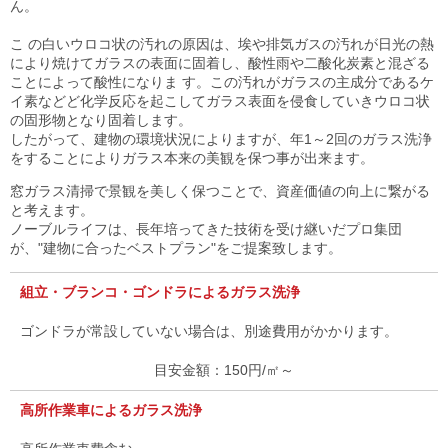
ん。
こ の白いウロコ状の汚れの原因は、埃や排気ガスの汚れが日光の熱
により焼けてガラスの表面に固着し、酸性雨や二酸化炭素と混ざる
ことによって酸性になりま す。この汚れがガラスの主成分であるケ
イ素などど化学反応を起こしてガラス表面を侵食していきウロコ状
の固形物となり固着します。
したがって、建物の環境状況によりますが、年1～2回のガラス洗浄
をすることによりガラス本来の美観を保つ事が出来ます。
窓ガラス清掃で景観を美しく保つことで、資産価値の向上に繋がる
と考えます。
ノーブルライフは、長年培ってきた技術を受け継いだプロ集団
が、"建物に合ったベストプラン"をご提案致します。
組立・ブランコ・ゴンドラによるガラス洗浄
ゴンドラが常設していない場合は、別途費用がかかります。
150円/㎡～
高所作業車によるガラス洗浄