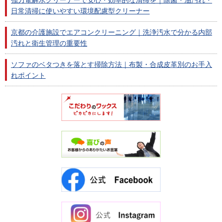
強力電解水クリーナーで安心・効率的な清掃を｜除菌・油汚れ・
日常清掃に使いやすい環境配慮型クリーナー
京都の介護施設でエアコンクリーニング｜洗浄汚水で分かる内部
汚れと衛生管理の重要性
ソファのベタつきを落とす掃除方法｜布製・合成皮革別のお手入
れポイント