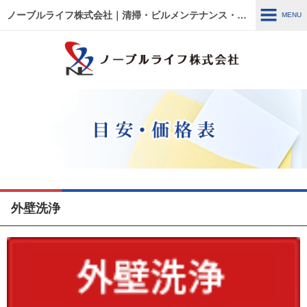
ノーブルライフ株式会社｜清掃・ビルメンテナンス・施設管理・改修工事｜大阪・兵庫・京都・滋賀・東京
MENU
MENU
HOME
各種事例
ノーブルライフの強み・特徴
サービス内容
外壁洗浄
建物管理
外壁関連 ～修繕・洗浄～
ウルトラフロアケア
エアコン関連 ～修繕・入
替・クリーニング～
リフォーム・修繕工事
清掃管理