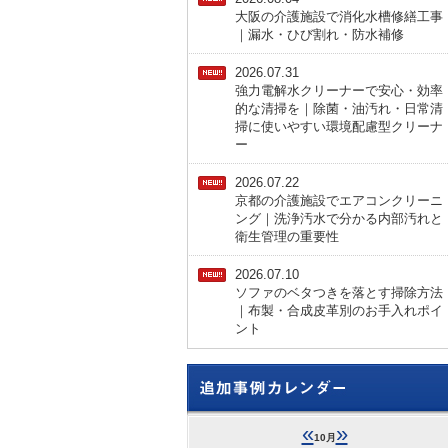
大阪の介護施設で消化水槽修繕工事
｜漏水・ひび割れ・防水補修
2026.07.31
強力電解水クリーナーで安心・効率
的な清掃を｜除菌・油汚れ・日常清
掃に使いやすい環境配慮型クリーナ
ー
2026.07.22
京都の介護施設でエアコンクリーニ
ング｜洗浄汚水で分かる内部汚れと
衛生管理の重要性
2026.07.10
ソファのベタつきを落とす掃除方法
｜布製・合成皮革別のお手入れポイ
ント
«
»
10月