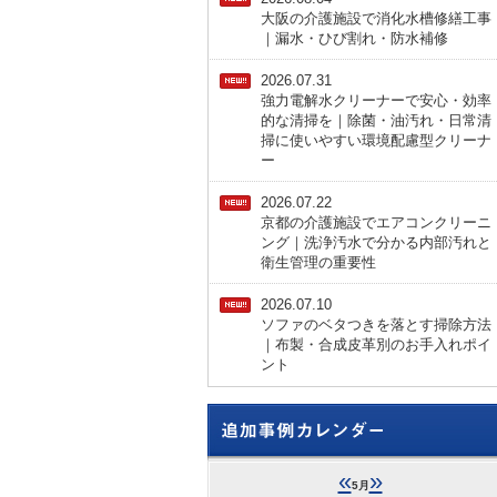
大阪の介護施設で消化水槽修繕工事
｜漏水・ひび割れ・防水補修
2026.07.31
強力電解水クリーナーで安心・効率
的な清掃を｜除菌・油汚れ・日常清
掃に使いやすい環境配慮型クリーナ
ー
2026.07.22
京都の介護施設でエアコンクリーニ
ング｜洗浄汚水で分かる内部汚れと
衛生管理の重要性
2026.07.10
ソファのベタつきを落とす掃除方法
｜布製・合成皮革別のお手入れポイ
ント
«
»
5月