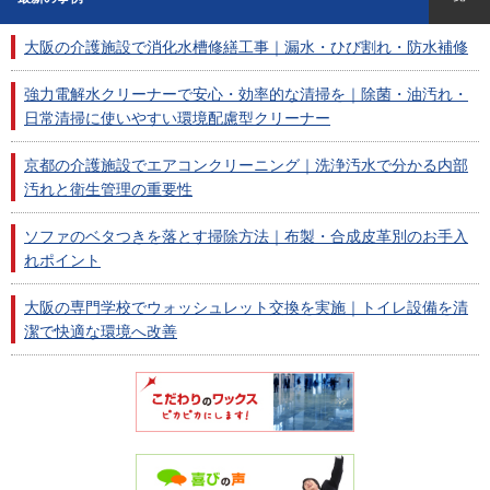
大阪の介護施設で消化水槽修繕工事｜漏水・ひび割れ・防水補修
強力電解水クリーナーで安心・効率的な清掃を｜除菌・油汚れ・
日常清掃に使いやすい環境配慮型クリーナー
京都の介護施設でエアコンクリーニング｜洗浄汚水で分かる内部
汚れと衛生管理の重要性
ソファのベタつきを落とす掃除方法｜布製・合成皮革別のお手入
れポイント
大阪の専門学校でウォッシュレット交換を実施｜トイレ設備を清
潔で快適な環境へ改善