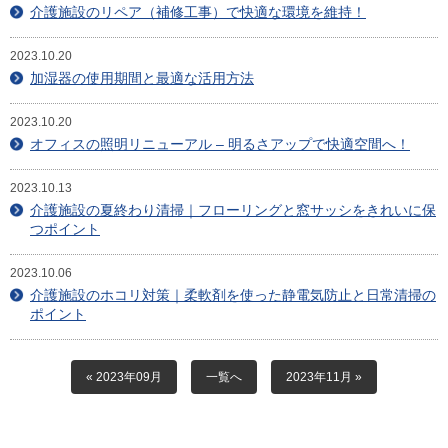
目安・価格表
介護施設のリペア（補修工事）で快適な環境を維持！
喜びの声
2023.10.20
加湿器の使用期間と最適な活用方法
会社概要
2023.10.20
オフィスの照明リニューアル – 明るさアップで快適空間へ！
アクセスマップ
2023.10.13
スタッフ紹介
介護施設の夏終わり清掃｜フローリングと窓サッシをきれいに保
つポイント
新着情報
2023.10.06
お問合せ
介護施設のホコリ対策｜柔軟剤を使った静電気防止と日常清掃の
ポイント
« 2023年09月
一覧へ
2023年11月 »