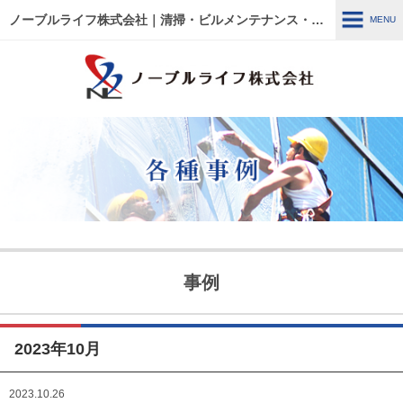
ノーブルライフ株式会社｜清掃・ビルメンテナンス・施設管理・改修工事｜大阪・兵庫・京都・滋賀・東京
MENU
MENU
HOME
各種事例
ノーブルライフの強み・特徴
サービス内容
建物管理
外壁関連 ～修繕・洗浄～
事例
ウルトラフロアケア
エアコン関連 ～修繕・入
替・クリーニング～
2023年10月
リフォーム・修繕工事
清掃管理
2023.10.26