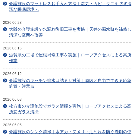
目安・価格表
介護施設のマットレスお手入れ方法｜湿気・カビ・ダニを防ぎ清
潔な睡眠環境へ
喜びの声
2026.06.23
大阪の介護施設で水漏れ復旧工事を実施｜天井の漏水跡を補修し
会社概要
清潔な空間へ改善
アクセスマップ
2026.06.15
滋賀県の工場で屋根補修工事を実施｜ロープアクセスによる高所
スタッフ紹介
作業
新着情報
2026.06.12
介護施設のキッチン排水口詰まり対策｜原因と自力でできる応急
処置・注意点
お問合せ
2026.06.08
枚方市の介護施設でガラス清掃を実施｜ロープアクセスによる高
所窓ガラス清掃
2026.06.05
介護施設のシンク清掃｜水アカ・ヌメリ・油汚れを防ぐ洗剤の使