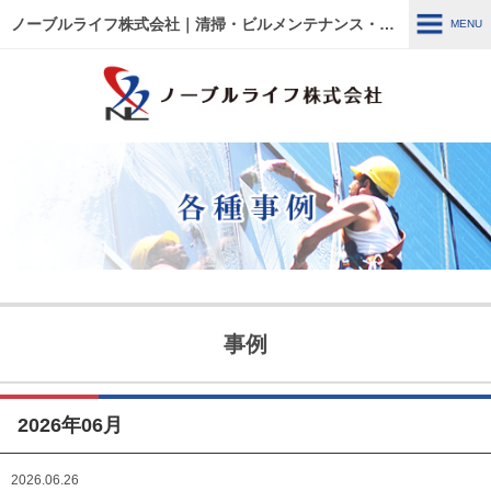
ノーブルライフ株式会社｜清掃・ビルメンテナンス・施設管理・改修工事｜大阪・兵庫・京都・滋賀・東京
MENU
MENU
HOME
各種事例
ノーブルライフの強み・特徴
サービス内容
建物管理
外壁関連 ～修繕・洗浄～
事例
ウルトラフロアケア
エアコン関連 ～修繕・入
替・クリーニング～
2026年06月
リフォーム・修繕工事
清掃管理
2026.06.26