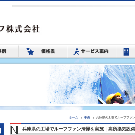
ホーム
事例
兵庫県の工場でルーフファ
兵庫県の工場でルーフファン清掃を実施｜高所換気設