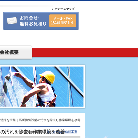
ン清掃を実施｜高所換気設備の汚れを除去し作業環境を改善
備の汚れを除去し作業環境を改善
2026.06.03 |
リフォーム・修繕工事