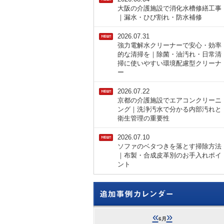
大阪の介護施設で消化水槽修繕工事
｜漏水・ひび割れ・防水補修
2026.07.31
強力電解水クリーナーで安心・効率
的な清掃を｜除菌・油汚れ・日常清
掃に使いやすい環境配慮型クリーナ
ー
2026.07.22
京都の介護施設でエアコンクリーニ
ング｜洗浄汚水で分かる内部汚れと
衛生管理の重要性
2026.07.10
ソファのベタつきを落とす掃除方法
｜布製・合成皮革別のお手入れポイ
ント
«
»
6月