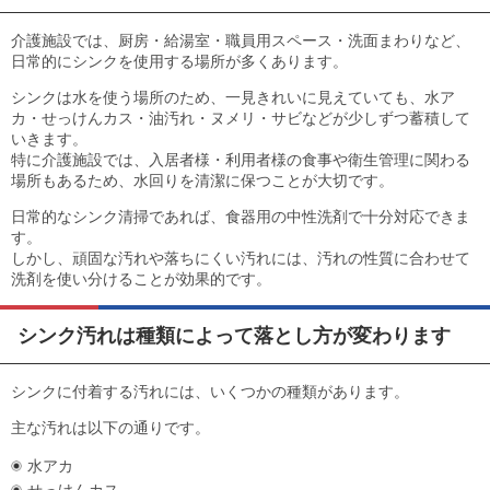
目安・価格表
介護施設では、厨房・給湯室・職員用スペース・洗面まわりなど、
喜びの声
日常的にシンクを使用する場所が多くあります。
シンクは水を使う場所のため、一見きれいに見えていても、水ア
会社概要
カ・せっけんカス・油汚れ・ヌメリ・サビなどが少しずつ蓄積して
いきます。
特に介護施設では、入居者様・利用者様の食事や衛生管理に関わる
アクセスマップ
場所もあるため、水回りを清潔に保つことが大切です。
スタッフ紹介
日常的なシンク清掃であれば、食器用の中性洗剤で十分対応できま
す。
しかし、頑固な汚れや落ちにくい汚れには、汚れの性質に合わせて
新着情報
洗剤を使い分けることが効果的です。
お問合せ
シンク汚れは種類によって落とし方が変わります
シンクに付着する汚れには、いくつかの種類があります。
主な汚れは以下の通りです。
水アカ