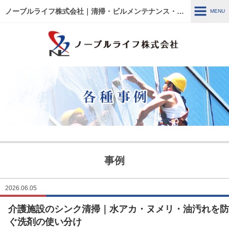
ノーブルライフ株式会社｜清掃・ビルメンテナンス・施設管理・改修工事｜大阪・兵庫・京都・滋賀・東京
MENU
MENU
HOME
各種事例
ノーブルライフの強み・特徴
サービス内容
建物管理
外壁関連 ～修繕・洗浄～
事例
ウルトラフロアケア
エアコン関連 ～修繕・入
替・クリーニング～
2026.06.05
介護施設のシンク清掃｜水アカ・ヌメリ・油汚れを防
リフォーム・修繕工事
清掃管理
ぐ洗剤の使い分け