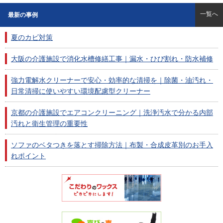
一覧へ
最新の事例
夏のカビ対策
大阪の介護施設で消化水槽修繕工事｜漏水・ひび割れ・防水補修
強力電解水クリーナーで安心・効率的な清掃を｜除菌・油汚れ・
日常清掃に使いやすい環境配慮型クリーナー
京都の介護施設でエアコンクリーニング｜洗浄汚水で分かる内部
汚れと衛生管理の重要性
ソファのベタつきを落とす掃除方法｜布製・合成皮革別のお手入
れポイント