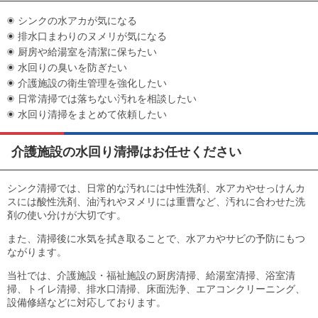
シンクの水アカが気になる
排水口まわりのヌメリが気になる
厨房や給湯室を清潔に保ちたい
水回りの臭いを防ぎたい
介護施設の衛生管理を強化したい
日常清掃では落ちない汚れを相談したい
水回り清掃をまとめて依頼したい
介護施設の水回り清掃はお任せください
シンク清掃では、日常的な汚れには中性洗剤、水アカやせっけんカ
スには酸性洗剤、油汚れやヌメリには重曹など、汚れに合わせた洗
剤の使い分けが大切です。
また、清掃後に水気を拭き取ることで、水アカやサビの予防にもつ
ながります。
当社では、介護施設・福祉施設の厨房清掃、給湯室清掃、浴室清
掃、トイレ清掃、排水口清掃、床面洗浄、エアコンクリーニング、
設備修繕などに対応しております。