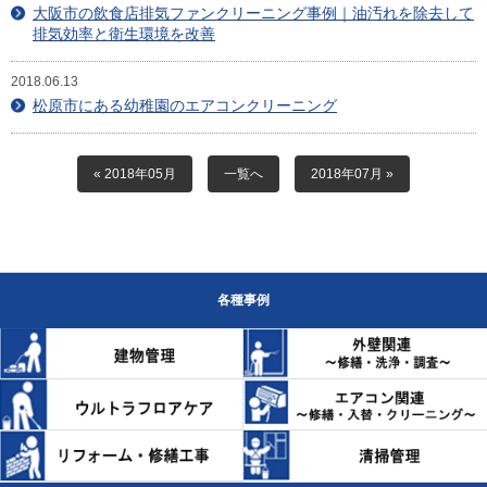
目安・価格表
大阪市の飲食店排気ファンクリーニング事例｜油汚れを除去して
排気効率と衛生環境を改善
喜びの声
2018.06.13
松原市にある幼稚園のエアコンクリーニング
会社概要
アクセスマップ
« 2018年05月
一覧へ
2018年07月 »
スタッフ紹介
新着情報
各種事例
お問合せ