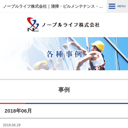
ノーブルライフ株式会社｜清掃・ビルメンテナンス・施設管理・改修工事｜大阪・兵庫・京都・滋賀・東京
MENU
MENU
HOME
各種事例
ノーブルライフの強み・特徴
サービス内容
建物管理
外壁関連 ～修繕・洗浄～
事例
ウルトラフロアケア
エアコン関連 ～修繕・入
替・クリーニング～
2018年06月
リフォーム・修繕工事
清掃管理
2018.06.29