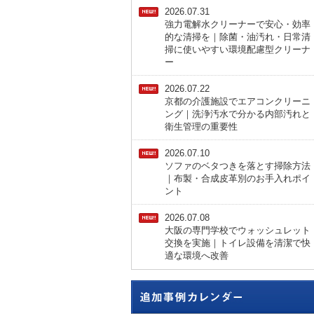
2026.07.31
強力電解水クリーナーで安心・効率
的な清掃を｜除菌・油汚れ・日常清
掃に使いやすい環境配慮型クリーナ
ー
2026.07.22
京都の介護施設でエアコンクリーニ
ング｜洗浄汚水で分かる内部汚れと
衛生管理の重要性
2026.07.10
ソファのベタつきを落とす掃除方法
｜布製・合成皮革別のお手入れポイ
ント
2026.07.08
大阪の専門学校でウォッシュレット
交換を実施｜トイレ設備を清潔で快
適な環境へ改善