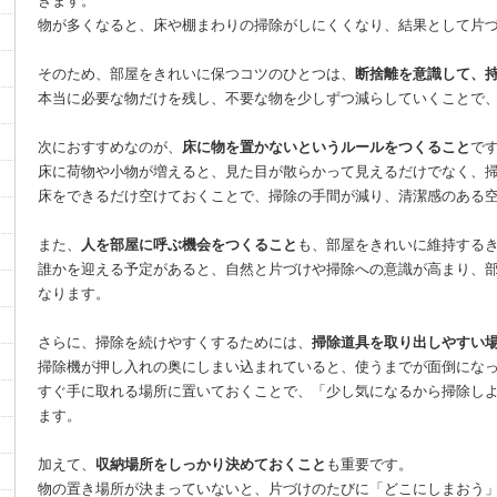
きます。
物が多くなると、床や棚まわりの掃除がしにくくなり、結果として片
そのため、部屋をきれいに保つコツのひとつは、
断捨離を意識して、
本当に必要な物だけを残し、不要な物を少しずつ減らしていくことで
次におすすめなのが、
床に物を置かないというルールをつくること
で
床に荷物や小物が増えると、見た目が散らかって見えるだけでなく、
床をできるだけ空けておくことで、掃除の手間が減り、清潔感のある
また、
人を部屋に呼ぶ機会をつくること
も、部屋をきれいに維持する
誰かを迎える予定があると、自然と片づけや掃除への意識が高まり、
なります。
さらに、掃除を続けやすくするためには、
掃除道具を取り出しやすい
掃除機が押し入れの奥にしまい込まれていると、使うまでが面倒にな
すぐ手に取れる場所に置いておくことで、「少し気になるから掃除し
ます。
加えて、
収納場所をしっかり決めておくこと
も重要です。
物の置き場所が決まっていないと、片づけのたびに「どこにしまおう