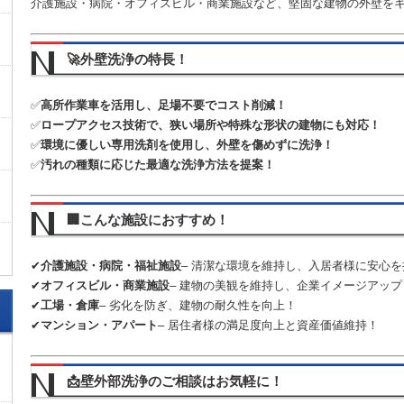
介護施設・病院・オフィスビル・商業施設など、堅固な建物の外壁を
🚀外壁洗浄の特長！
✅
高所作業車を活用し、足場不要でコスト削減！
✅
ロープアクセス技術で、狭い場所や特殊な形状の建物にも対応！
✅
環境に優しい専用洗剤を使用し、外壁を傷めずに洗浄！
✅
汚れの種類に応じた最適な洗浄方法を提案！
🏢こんな施設におすすめ！
✔
介護施設・病院・福祉施設
– 清潔な環境を維持し、入居者様に安心を
✔
オフィスビル・商業施設
– 建物の美観を維持し、企業イメージアップ
✔
工場・倉庫
– 劣化を防ぎ、建物の耐久性を向上！
✔
マンション・アパート
– 居住者様の満足度向上と資産価値維持！
📩壁外部洗浄のご相談はお気軽に！