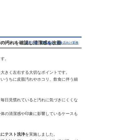
アの汚れを確認し清潔感を改善
2018.08.25 |
清掃管理
商業施設・飲食店向け業務
ます。
を大きく左右する大切なポイントです。
ないうちに皮脂汚れやホコリ、飲食に伴う細
、毎日見慣れていると汚れに気づきにくくな
全体の清潔感や印象に影響しているケースも
象にテスト洗浄
を実施しました。