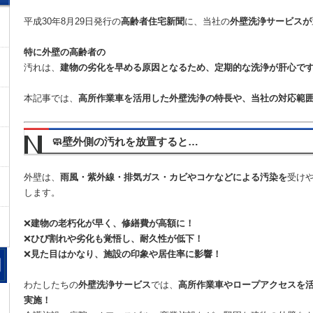
平成30年8月29日発行の
高齢者住宅新聞
に、当社の
外壁洗浄サービスが
特に外壁の高齢者の
汚れは、
建物の劣化を早める原因となるため、定期的な洗浄が肝心で
本記事では、
高所作業車を活用した外壁洗浄の特長や、当社の対応範
🧼壁外側の汚れを放置すると…
外壁は、
雨風・紫外線・排気ガス・カビやコケなどによる汚染を
受け
します。
❌
建物の老朽化が早く、修繕費が高額に！
❌
ひび割れや劣化も覚悟し、耐久性が低下！
❌
見た目はかなり、施設の印象や居住率に影響！
わたしたちの
外壁洗浄サービス
では、
高所作業車やロープアクセスを
実施！