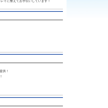
キレイに整えてお手伝いしています！
提供！
！