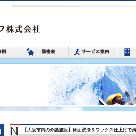
【大阪市内の介護施設】床面洗浄＆ワックス仕上げで
2