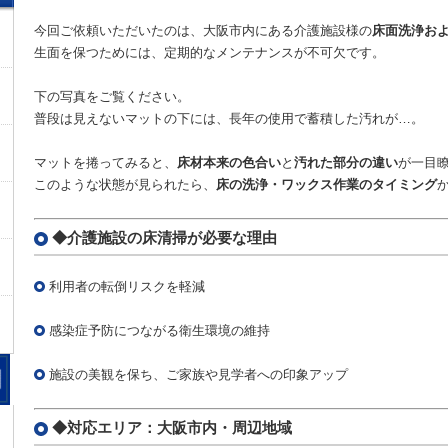
今回ご依頼いただいたのは、大阪市内にある介護施設様の
床面洗浄お
生面を保つためには、定期的なメンテナンスが不可欠です。
下の写真をご覧ください。
普段は見えないマットの下には、長年の使用で蓄積した汚れが…。
マットを捲ってみると、
床材本来の色合い
と
汚れた部分の違い
が一目
このような状態が見られたら、
床の洗浄・ワックス作業のタイミング
◆介護施設の床清掃が必要な理由
利用者の転倒リスクを軽減
感染症予防につながる衛生環境の維持
施設の美観を保ち、ご家族や見学者への印象アップ
◆対応エリア：大阪市内・周辺地域