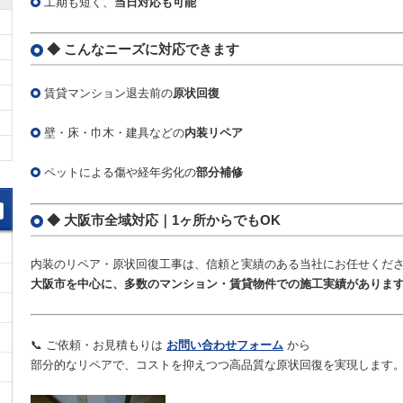
工期も短く、
当日対応も可能
◆ こんなニーズに対応できます
賃貸マンション退去前の
原状回復
壁・床・巾木・建具などの
内装リペア
ペットによる傷や経年劣化の
部分補修
◆ 大阪市全域対応｜1ヶ所からでもOK
内装のリペア・原状回復工事は、信頼と実績のある当社にお任せくだ
大阪市を中心に、多数のマンション・賃貸物件での施工実績がありま
📞
ご依頼・お見積もりは
お問い合わせフォーム
から
部分的なリペアで、コストを抑えつつ高品質な原状回復を実現します