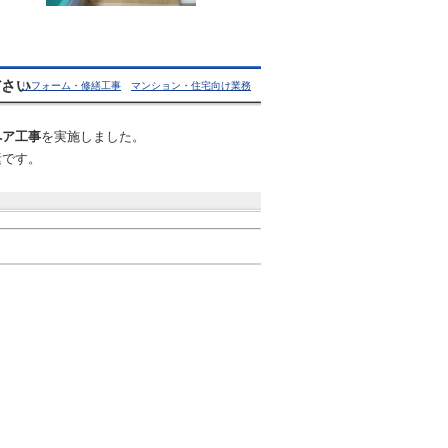
ださい
05 |
リフォーム・修繕工事
マンション・住宅向け業務
ペア工事
を実施しました。
素です。