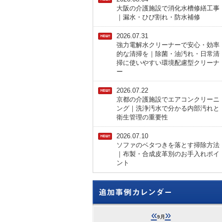
大阪の介護施設で消化水槽修繕工事
｜漏水・ひび割れ・防水補修
2026.07.31
強力電解水クリーナーで安心・効率
的な清掃を｜除菌・油汚れ・日常清
掃に使いやすい環境配慮型クリーナ
ー
2026.07.22
京都の介護施設でエアコンクリーニ
ング｜洗浄汚水で分かる内部汚れと
衛生管理の重要性
2026.07.10
ソファのベタつきを落とす掃除方法
｜布製・合成皮革別のお手入れポイ
ント
«
»
9月