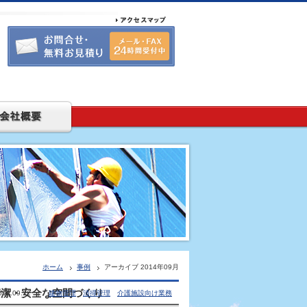
ホーム
事例
アーカイブ 2014年09月
清潔・安全な空間づくり
014.09.22 |
建物管理
清掃管理
介護施設向け業務