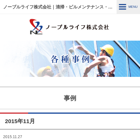
ノーブルライフ株式会社｜清掃・ビルメンテナンス・施設管理・改修工事｜大阪・兵庫・京都・滋賀・東京
MENU
MENU
HOME
各種事例
ノーブルライフの強み・特徴
サービス内容
建物管理
外壁関連 ～修繕・洗浄～
事例
ウルトラフロアケア
エアコン関連 ～修繕・入
替・クリーニング～
2015年11月
リフォーム・修繕工事
清掃管理
2015.11.27