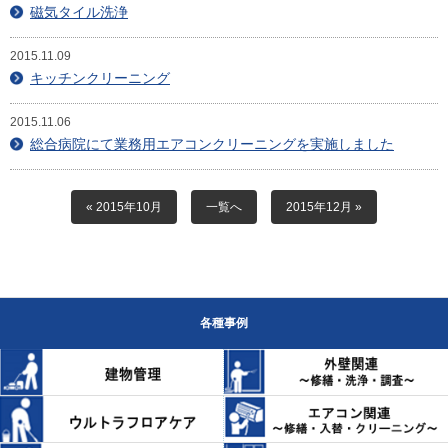
目安・価格表
磁気タイル洗浄
喜びの声
2015.11.09
キッチンクリーニング
会社概要
2015.11.06
総合病院にて業務用エアコンクリーニングを実施しました
アクセスマップ
スタッフ紹介
« 2015年10月
一覧へ
2015年12月 »
新着情報
お問合せ
各種事例