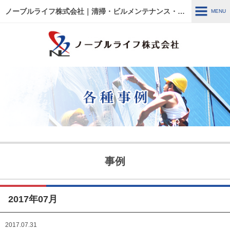
ノーブルライフ株式会社｜清掃・ビルメンテナンス・施設管理・改修工事｜大阪・兵庫・京都・滋賀・東京
MENU
MENU
HOME
各種事例
ノーブルライフの強み・特徴
サービス内容
建物管理
外壁関連 ～修繕・洗浄～
事例
ウルトラフロアケア
エアコン関連 ～修繕・入
替・クリーニング～
2017年07月
リフォーム・修繕工事
清掃管理
2017.07.31