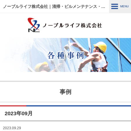
ノーブルライフ株式会社｜清掃・ビルメンテナンス・施設管理・改修工事｜大阪・兵庫・京都・滋賀・東京
MENU
MENU
HOME
各種事例
ノーブルライフの強み・特徴
サービス内容
建物管理
外壁関連 ～修繕・洗浄～
事例
ウルトラフロアケア
エアコン関連 ～修繕・入
替・クリーニング～
2023年09月
リフォーム・修繕工事
清掃管理
2023.09.29