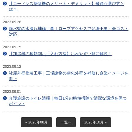
目安・価格表
【コードレス掃除機のメリット・デメリット】最適な選び方と
は？
喜びの声
2023.09.26
雨水管の水漏れ補修工事｜ロープアクセスで足場不要・低コスト
会社概要
対応
アクセスマップ
2023.09.15
【加湿器の種類別お手入れ方法】汚れやすい順に解説！
スタッフ紹介
2023.09.12
新着情報
社屋外壁塗装工事｜工場建物の劣化外壁を補修し企業イメージを
向上
お問合せ
2023.09.01
介護施設のトイレ清掃｜毎日1分の時短掃除で清潔な環境を保つ
ポイント
« 2023年08月
一覧へ
2023年10月 »