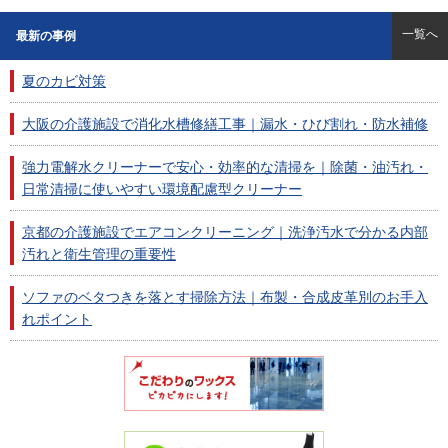
一覧へ
最新の事例
夏のカビ対策
大阪の介護施設で消化水槽修繕工事｜漏水・ひび割れ・防水補修
強力電解水クリーナーで安心・効率的な清掃を｜除菌・油汚れ・
日常清掃に使いやすい環境配慮型クリーナー
京都の介護施設でエアコンクリーニング｜洗浄汚水で分かる内部
汚れと衛生管理の重要性
ソファのベタつきを落とす掃除方法｜布製・合成皮革別のお手入
れポイント