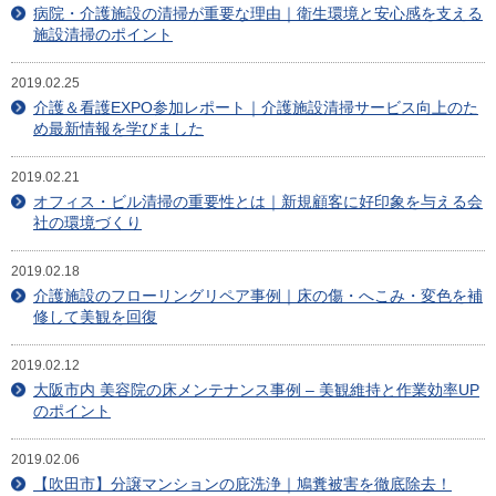
目安・価格表
病院・介護施設の清掃が重要な理由｜衛生環境と安心感を支える
施設清掃のポイント
喜びの声
2019.02.25
介護＆看護EXPO参加レポート｜介護施設清掃サービス向上のた
会社概要
め最新情報を学びました
アクセスマップ
2019.02.21
オフィス・ビル清掃の重要性とは｜新規顧客に好印象を与える会
スタッフ紹介
社の環境づくり
新着情報
2019.02.18
介護施設のフローリングリペア事例｜床の傷・へこみ・変色を補
修して美観を回復
お問合せ
2019.02.12
大阪市内 美容院の床メンテナンス事例 – 美観維持と作業効率UP
のポイント
2019.02.06
【吹田市】分譲マンションの庇洗浄｜鳩糞被害を徹底除去！