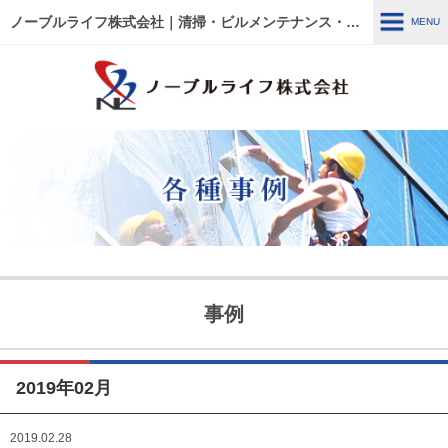
ノーブルライフ株式会社｜清掃・ビルメンテナンス・施設管理・改修工事｜大阪・兵庫・京都・滋賀・東京
MENU
MENU
HOME
各種事例
ノーブルライフの強み・特徴
サービス内容
建物管理
外壁関連 ～修繕・洗浄～
事例
ウルトラフロアケア
エアコン関連 ～修繕・入
替・クリーニング～
2019年02月
リフォーム・修繕工事
清掃管理
2019.02.28