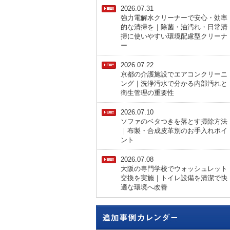
2026.07.31
強力電解水クリーナーで安心・効率
的な清掃を｜除菌・油汚れ・日常清
掃に使いやすい環境配慮型クリーナ
ー
2026.07.22
京都の介護施設でエアコンクリーニ
ング｜洗浄汚水で分かる内部汚れと
衛生管理の重要性
2026.07.10
ソファのベタつきを落とす掃除方法
｜布製・合成皮革別のお手入れポイ
ント
2026.07.08
大阪の専門学校でウォッシュレット
交換を実施｜トイレ設備を清潔で快
適な環境へ改善