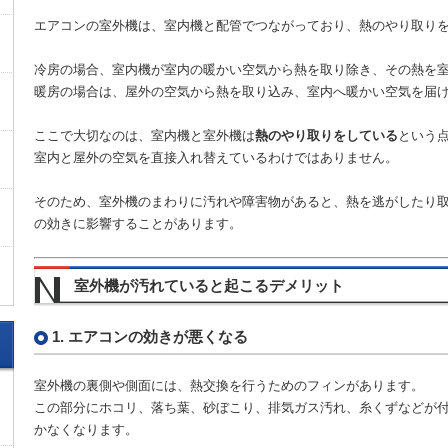
エアコンの室外機は、室内機と配管でつながっており、熱のやり取り
冷房の場合、室内機が室内の暖かい空気から熱を取り除き、その熱を
暖房の場合は、屋外の空気から熱を取り込み、室内へ暖かい空気を届
ここで大切なのは、室内機と室外機は
熱のやり取りをしている
という
室内と屋外の空気を直接入れ替えているわけではありません。
そのため、室外機のまわりに汚れや障害物があると、熱を逃がしたり
の効きに影響することがあります。
室外機が汚れていると起こるデメリット
1. エアコンの効きが悪くなる
室外機の裏側や側面には、熱交換を行うためのフィンがあります。
この部分にホコリ、落ち葉、砂ぼこり、排気ガス汚れ、糸くずなどが
かなくなります。