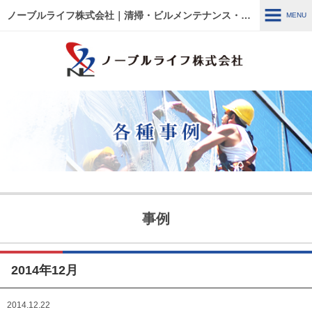
ノーブルライフ株式会社｜清掃・ビルメンテナンス・施設管理・改修工事｜大阪・兵庫・京都・滋賀・東京
MENU
MENU
HOME
各種事例
ノーブルライフの強み・特徴
サービス内容
建物管理
外壁関連 ～修繕・洗浄～
事例
ウルトラフロアケア
エアコン関連 ～修繕・入
替・クリーニング～
2014年12月
リフォーム・修繕工事
清掃管理
2014.12.22