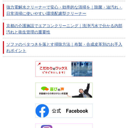
強力電解水クリーナーで安心・効率的な清掃を｜除菌・油汚れ・
日常清掃に使いやすい環境配慮型クリーナー
京都の介護施設でエアコンクリーニング｜洗浄汚水で分かる内部
汚れと衛生管理の重要性
ソファのベタつきを落とす掃除方法｜布製・合成皮革別のお手入
れポイント