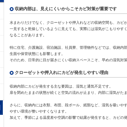
収納内部は、見えにくいからこそカビ対策が重要です
水まわりだけでなく、クローゼットや押入れなどの収納空間も、カビ
一見すると乾燥しているように見えても、実際には湿気がこもりやす
なることがあります。
特に住宅、介護施設、宿泊施設、社員寮、管理物件などでは、収納内
生面や保管状態にも影響します。
そのため、日常的に目が届きにくい収納スペースこそ、早めの湿気対
クローゼットや押入れにカビが発生しやすい理由
収納内部にカビが発生する主な要因は、湿気と通気不足です。
扉を閉めたままの状態が続くと空気の流れが止まり、内部に湿気がた
さらに、収納内には衣類、布団、段ボール、紙類など、湿気を吸いや
やすい環境が整いやすくなります。
加えて、季節による温度差や空調の影響で結露が発生すると、カビの