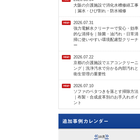
大阪の介護施設で消化水槽修繕工事
｜漏水・ひび割れ・防水補修
2026.07.31
強力電解水クリーナーで安心・効率
的な清掃を｜除菌・油汚れ・日常清
掃に使いやすい環境配慮型クリーナ
ー
2026.07.22
京都の介護施設でエアコンクリーニ
ング｜洗浄汚水で分かる内部汚れと
衛生管理の重要性
2026.07.10
ソファのベタつきを落とす掃除方法
｜布製・合成皮革別のお手入れポイ
ント
«
»
10月