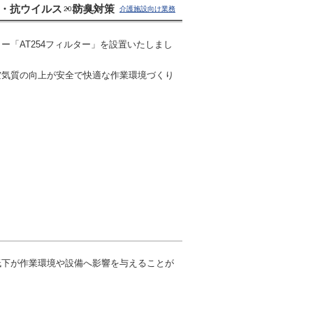
菌・抗ウイルス・防臭対策
2025.10.30 |
介護施設向け業務
「AT254フィルター」を設置いたしまし
空気質の向上が安全で快適な作業環境づくり
低下が作業環境や設備へ影響を与えることが