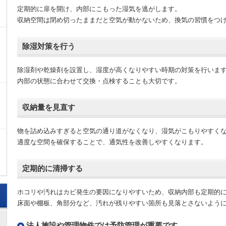
定期的に扉を開け、内部にこもった湿気を逃がします。
収納空間は閉め切ったままだと空気が動かないため、換気の習慣をつ
除湿対策を行う
除湿剤や乾燥剤を設置し、湿度が高くなりやすい時期の対策を行いま
内部の状態に合わせて交換・点検することも大切です。
収納量を見直す
物を詰め込みすぎると空気の通り道がなくなり、湿気がこもりやすく
適度な空間を確保することで、通気性を改善しやすくなります。
定期的に清掃する
ホコリや汚れはカビ発生の要因になりやすいため、収納内部も定期的
床面や棚板、角部分など、汚れが残りやすい箇所も見落とさないよう
法人施設や管理物件では予防管理が重要です