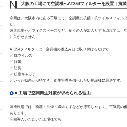
大阪の工場にて空調機へAT254フィルターを設置｜抗
今回は、大阪市内にある工場にて、空調機に抗菌・抗ウイルスフィルター
た。
製造現場やオフィススペースなど、多くの人が出入りする環境では、
に欠かせません。
AT254フィルターは、空調機の吸込み口に取り付けるだけで
✅ 抗ウイルス
✅ 抗菌
✅ 防臭
✅ 粉塵キャッチ
といった効果が期待でき、衛生管理を強化したい施設様に最適です。
■ 工場で空調衛生対策が求められる理由
製造現場では、粉塵・油煙・繊維くずなどが浮遊しやすく、空気質の
あります。
今回導入いただいた工場様でも、