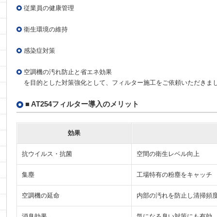
従業員の健康管理
衛生環境の維持
感染症対策
空調機の汚れ防止と省エネ効果
を目的とした対策強化として、フィルター施工をご依頼いただきま
■ AT254フィルター導入のメリット
効果
抗ウイルス・抗菌
空間の衛生レベル向上
集塵
工場特有の粉塵をキャッチ
空調機の延命
内部の汚れを防止し清掃頻
消臭効果
気になる臭い対策にも有効