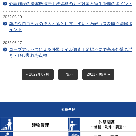
目安・価格表
介護施設の洗濯機清掃｜洗濯槽のカビ対策と衛生管理のポイント
喜びの声
2022.08.19
鏡のウロコ汚れの原因と落とし方｜水垢・石鹸カスを防ぐ清掃ポ
イント
会社概要
2022.08.17
アクセスマップ
ロープアクセスによる外壁タイル調査｜足場不要で高所外壁の浮
き・ひび割れを点検
スタッフ紹介
新着情報
« 2022年07月
一覧へ
2022年09月 »
お問合せ
各種事例