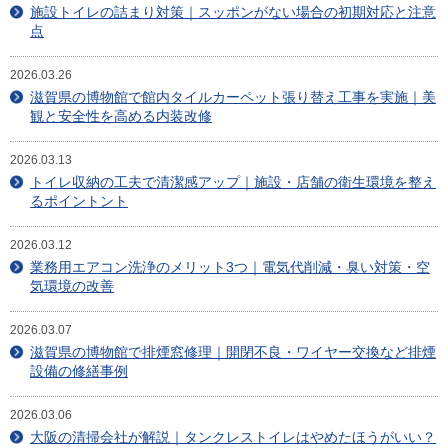
目安・価格表
施設トイレの詰まり対策｜スッポンがない場合の初期対応と注意
点
喜びの声
2026.03.26
滋賀県の博物館で館内タイルカーペット張り替え工事を実施｜美
会社概要
観と安全性を高める内装改修
アクセスマップ
2026.03.13
トイレ収納の工夫で清潔感アップ｜施設・店舗の衛生環境を整え
スタッフ紹介
るポイントント
新着情報
2026.03.12
業務用エアコン洗浄のメリット3つ｜電気代削減・臭い対策・空
気環境の改善
お問合せ
2026.03.07
滋賀県の博物館で排煙窓修理｜開閉不良・ワイヤー交換など排煙
設備の修繕事例
2026.03.06
大阪の清掃会社が解説｜タンクレストイレはやめたほうがいい？