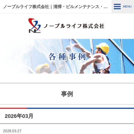
ノーブルライフ株式会社｜清掃・ビルメンテナンス・施設管理・改修工事｜大阪・兵庫・京都・滋賀・東京
MENU
MENU
HOME
各種事例
ノーブルライフの強み・特徴
サービス内容
建物管理
外壁関連 ～修繕・洗浄～
事例
ウルトラフロアケア
エアコン関連 ～修繕・入
替・クリーニング～
2026年03月
リフォーム・修繕工事
清掃管理
2026.03.27