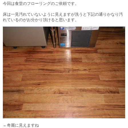
目安・価格表
今回は食堂のフローリングのご依頼です。
床は一見汚れていないように見えますが洗うと下記の通りかなり汚
喜びの声
れているのがお分かり頂けると思います。
会社概要
アクセスマップ
スタッフ紹介
新着情報
お問合せ
←奇麗に見えますね