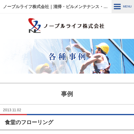
ノーブルライフ株式会社｜清掃・ビルメンテナンス・施設管理・改修工事｜大阪・兵庫・京都・滋賀・東京
MENU
MENU
HOME
各種事例
ノーブルライフの強み・特徴
サービス内容
建物管理
外壁関連 ～修繕・洗浄～
事例
ウルトラフロアケア
エアコン関連 ～修繕・入
替・クリーニング～
2013.11.02
食堂のフローリング
リフォーム・修繕工事
清掃管理