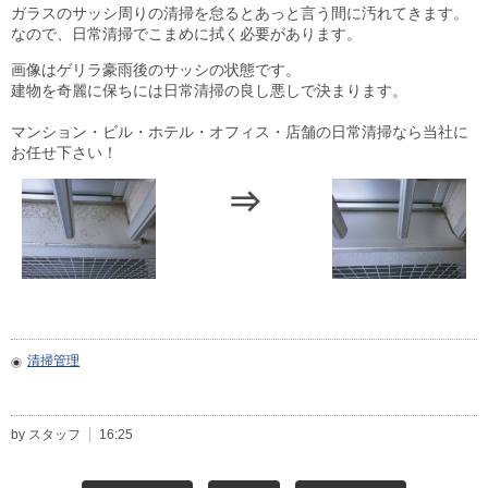
目安・価格表
ガラスのサッシ周りの清掃を怠るとあっと言う間に汚れてきます。
なので、日常清掃でこまめに拭く必要があります。
喜びの声
画像はゲリラ豪雨後のサッシの状態です。
建物を奇麗に保ちには日常清掃の良し悪しで決まります。
会社概要
マンション・ビル・ホテル・オフィス・店舗の日常清掃なら当社に
お任せ下さい！
アクセスマップ
⇒
スタッフ紹介
新着情報
お問合せ
清掃管理
by スタッフ
16:25