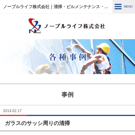
ノーブルライフ株式会社｜清掃・ビルメンテナンス・施設管理・改修工事｜大阪・兵庫・京都・滋賀・東京
MENU
MENU
HOME
各種事例
ノーブルライフの強み・特徴
サービス内容
建物管理
外壁関連 ～修繕・洗浄～
事例
ウルトラフロアケア
エアコン関連 ～修繕・入
替・クリーニング～
2014.02.17
ガラスのサッシ周りの清掃
リフォーム・修繕工事
清掃管理