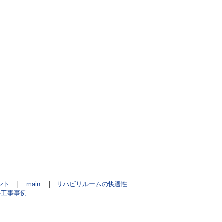
！
ント
|
main
|
リハビリルームの快適性
ル工事事例