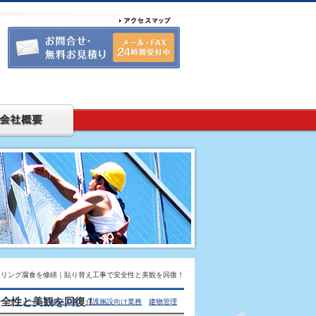
ーリング腐食を修繕｜貼り替え工事で安全性と美観を回復！
安全性と美観を回復！
 |
リフォーム・修繕工事
介護施設向け業務
建物管理