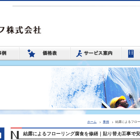
ホーム
事例
結露によるフロ
結露によるフローリング腐食を修繕｜貼り替え工事で
2023.05.30