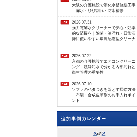
大阪の介護施設で消化水槽修繕工事
｜漏水・ひび割れ・防水補修
2026.07.31
強力電解水クリーナーで安心・効率
的な清掃を｜除菌・油汚れ・日常清
掃に使いやすい環境配慮型クリーナ
ー
2026.07.22
京都の介護施設でエアコンクリーニ
ング｜洗浄汚水で分かる内部汚れと
衛生管理の重要性
2026.07.10
ソファのベタつきを落とす掃除方法
｜布製・合成皮革別のお手入れポイ
ント
«
»
5月