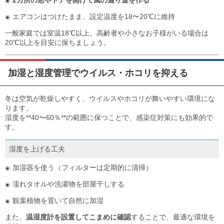
2カ所の窓やドアを開けて風の通り道を作る
エアコンはつけたまま、設定温度を18〜20℃に維持
一般家庭では室温18℃以上、高齢者や小さなお子様がいる場合は
20℃以上を目安に保ちましょう。
加湿と湿度管理でウイルス・ホコリを抑える
冬は空気が乾燥しやすく、ウイルスやホコリが舞いやすい環境にな
ります。
湿度を**40〜60％**の範囲に保つことで、感染症対策にも効果的で
す。
湿度を上げる工夫
加湿器を使う（フィルターは定期的に清掃）
濡れタオルや洗濯物を部屋干しする
観葉植物を置いて自然に加湿
また、
温湿度計を設置してこまめに確認
することで、最適な環境を