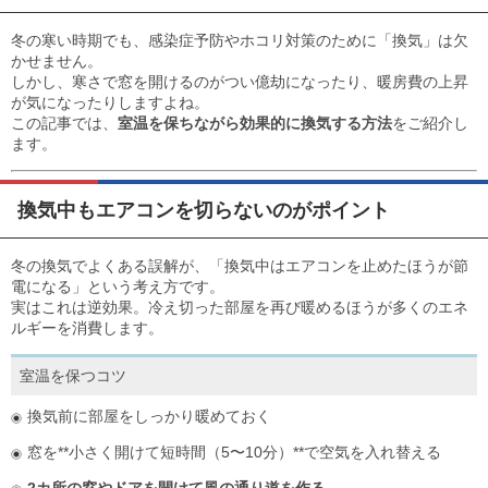
目安・価格表
冬の寒い時期でも、感染症予防やホコリ対策のために「換気」は欠
喜びの声
かせません。
しかし、寒さで窓を開けるのがつい億劫になったり、暖房費の上昇
が気になったりしますよね。
会社概要
この記事では、
室温を保ちながら効果的に換気する方法
をご紹介し
ます。
アクセスマップ
換気中もエアコンを切らないのがポイント
スタッフ紹介
冬の換気でよくある誤解が、「換気中はエアコンを止めたほうが節
新着情報
電になる」という考え方です。
実はこれは逆効果。冷え切った部屋を再び暖めるほうが多くのエネ
お問合せ
ルギーを消費します。
室温を保つコツ
換気前に部屋をしっかり暖めておく
窓を**小さく開けて短時間（5〜10分）**で空気を入れ替える