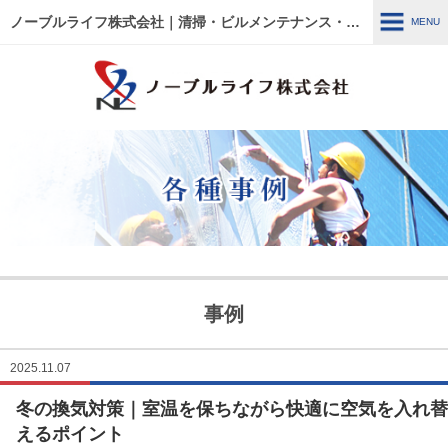
ノーブルライフ株式会社｜清掃・ビルメンテナンス・施設管理・改修工事｜大阪・兵庫・京都・滋賀・東京
MENU
MENU
HOME
各種事例
ノーブルライフの強み・特徴
サービス内容
建物管理
外壁関連 ～修繕・洗浄～
事例
ウルトラフロアケア
エアコン関連 ～修繕・入
替・クリーニング～
2025.11.07
冬の換気対策｜室温を保ちながら快適に空気を入れ替
リフォーム・修繕工事
清掃管理
えるポイント