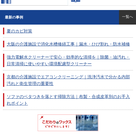
一覧へ
最新の事例
夏のカビ対策
大阪の介護施設で消化水槽修繕工事｜漏水・ひび割れ・防水補修
強力電解水クリーナーで安心・効率的な清掃を｜除菌・油汚れ・
日常清掃に使いやすい環境配慮型クリーナー
京都の介護施設でエアコンクリーニング｜洗浄汚水で分かる内部
汚れと衛生管理の重要性
ソファのベタつきを落とす掃除方法｜布製・合成皮革別のお手入
れポイント