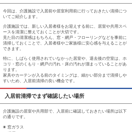
目安・価格表
今回は、介護施設で入居前や居室利用前に行っておきたい清掃につ
喜びの声
いてご紹介します。
介護施設では、新しい入居者様をお迎えする前に、居室や共用スペ
会社概要
ースを清潔に整えておくことが大切です。
見た目の清潔感はもちろん、窓・網戸・フローリングなどを事前に
清掃しておくことで、入居者様やご家族様に安心感を与えることが
アクセスマップ
できます。
スタッフ紹介
特に、しばらく使用されていなかった居室や、退去後の空室は、ホ
コリ・窓のくもり・網戸の汚れ・床の汚れが溜まっていることがあ
ります。
新着情報
家具やカーテンが入る前のタイミングは、細かい部分まで清掃しや
すいため、入居前清掃の良い機会です。
お問合せ
入居前清掃でまず確認したい場所
介護施設の居室や共用部で、入居前に確認しておきたい場所は以下
の通りです。
窓ガラス