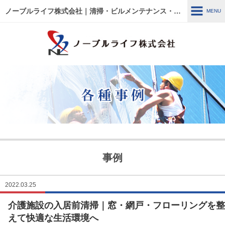
ノーブルライフ株式会社｜清掃・ビルメンテナンス・施設管理・改修工事｜大阪・兵庫・京都・滋賀・東京
MENU
MENU
HOME
各種事例
ノーブルライフの強み・特徴
サービス内容
建物管理
外壁関連 ～修繕・洗浄～
事例
ウルトラフロアケア
エアコン関連 ～修繕・入
替・クリーニング～
2022.03.25
介護施設の入居前清掃｜窓・網戸・フローリングを整
リフォーム・修繕工事
清掃管理
えて快適な生活環境へ