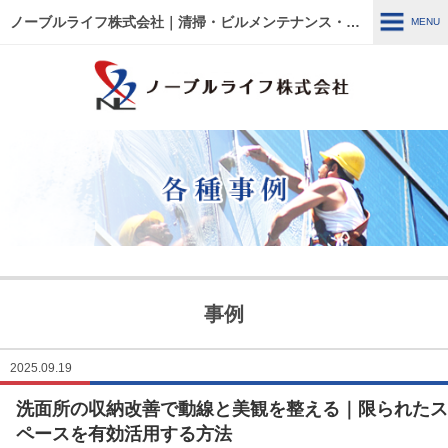
ノーブルライフ株式会社｜清掃・ビルメンテナンス・施設管理・改修工事｜大阪・兵庫・京都・滋賀・東京
MENU
MENU
HOME
各種事例
ノーブルライフの強み・特徴
サービス内容
建物管理
外壁関連 ～修繕・洗浄～
事例
ウルトラフロアケア
エアコン関連 ～修繕・入
替・クリーニング～
2025.09.19
洗面所の収納改善で動線と美観を整える｜限られたス
リフォーム・修繕工事
清掃管理
ペースを有効活用する方法