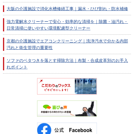
大阪の介護施設で消化水槽修繕工事｜漏水・ひび割れ・防水補修
強力電解水クリーナーで安心・効率的な清掃を｜除菌・油汚れ・
日常清掃に使いやすい環境配慮型クリーナー
京都の介護施設でエアコンクリーニング｜洗浄汚水で分かる内部
汚れと衛生管理の重要性
ソファのベタつきを落とす掃除方法｜布製・合成皮革別のお手入
れポイント