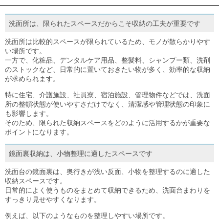
目安・価格表
洗面所は、限られたスペースだからこそ収納の工夫が重要です
喜びの声
洗面所は比較的スペースが限られているため、モノが散らかりやす
会社概要
い場所です。
一方で、化粧品、デンタルケア用品、整髪料、シャンプー類、洗剤
のストックなど、日常的に置いておきたい物が多く、効率的な収納
アクセスマップ
が求められます。
特に住宅、介護施設、社員寮、宿泊施設、管理物件などでは、洗面
スタッフ紹介
所の整頓状態が使いやすさだけでなく、清潔感や管理状態の印象に
も影響します。
新着情報
そのため、限られた収納スペースをどのように活用するかが重要な
ポイントになります。
お問合せ
鏡面裏収納は、小物整理に適したスペースです
洗面台の鏡面裏は、奥行きが浅い反面、小物を整理するのに適した
収納スペースです。
日常的によく使うものをまとめて収納できるため、洗面台まわりを
すっきり見せやすくなります。
例えば、以下のようなものを整理しやすい場所です。