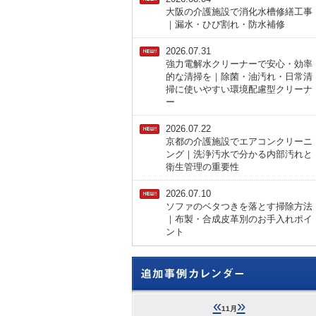
大阪の介護施設で消化水槽修繕工事
｜漏水・ひび割れ・防水補修
2026.07.31
強力電解水クリーナーで安心・効率
的な清掃を｜除菌・油汚れ・日常清
掃に使いやすい環境配慮型クリーナ
ー
2026.07.22
京都の介護施設でエアコンクリーニ
ング｜洗浄汚水で分かる内部汚れと
衛生管理の重要性
2026.07.10
ソファのベタつきを落とす掃除方法
｜布製・合成皮革別のお手入れポイ
ント
«
»
11月