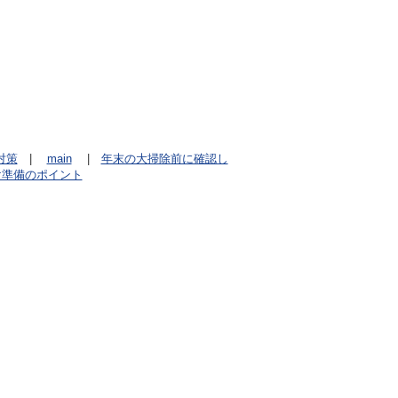
対策
|
main
|
年末の大掃除前に確認し
け準備のポイント